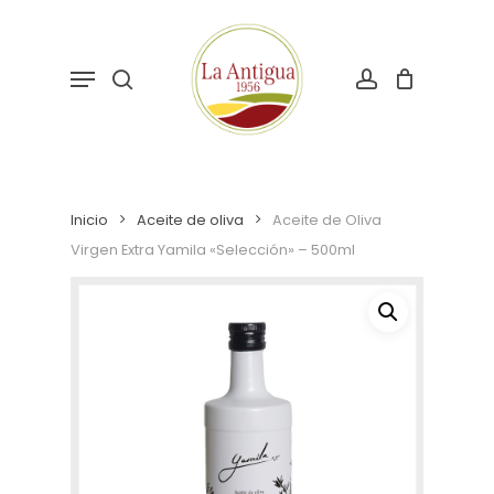
Skip
to
search
account
main
Menu
content
Inicio
Aceite de oliva
Aceite de Oliva
Virgen Extra Yamila «Selección» – 500ml