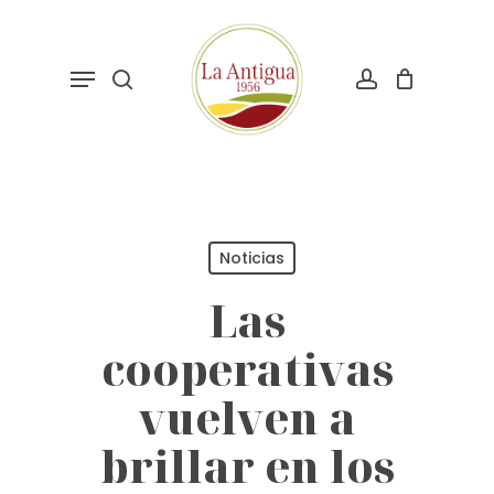
Skip
to
search
account
main
Menu
content
Noticias
Las
cooperativas
vuelven a
brillar en los